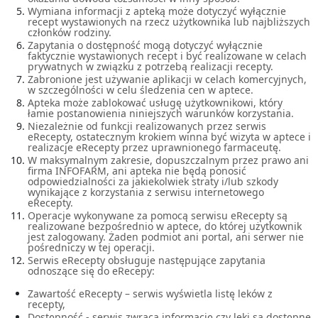
Wymiana informacji z apteką może dotyczyć wyłącznie
recept wystawionych na rzecz użytkownika lub najbliższych
członków rodziny.
Zapytania o dostępność mogą dotyczyć wyłącznie
faktycznie wystawionych recept i być realizowane w celach
prywatnych w związku z potrzebą realizacji recepty.
Zabronione jest używanie aplikacji w celach komercyjnych,
w szczególności w celu śledzenia cen w aptece.
Apteka może zablokować usługę użytkownikowi, który
łamie postanowienia niniejszych warunków korzystania.
Niezależnie od funkcji realizowanych przez serwis
eRecepty, ostatecznym krokiem winna być wizyta w aptece i
realizacje eRecepty przez uprawnionego farmaceutę.
W maksymalnym zakresie, dopuszczalnym przez prawo ani
firma INFOFARM, ani apteka nie będą ponosić
odpowiedzialności za jakiekolwiek straty i/lub szkody
wynikające z korzystania z serwisu internetowego
eRecepty.
Operacje wykonywane za pomocą serwisu eRecepty są
realizowane bezpośrednio w aptece, do której użytkownik
jest zalogowany. Żaden podmiot ani portal, ani serwer nie
pośredniczy w tej operacji.
Serwis eRecepty obsługuje następujące zapytania
odnoszące się do eRecepy:
Zawartość eRecepty – serwis wyświetla listę leków z
recepty,
Dostępność - serwis zwraca informację czy leki są dostępne