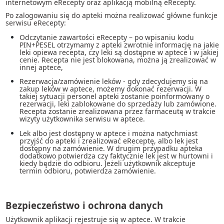
internetowym eRecepty oraz aplikacją mobilną eRecepty.
Po zalogowaniu się do apteki można realizować główne funkcje
serwisu eRecepty:
Odczytanie zawartości eRecepty – po wpisaniu kodu
PIN+PESEL otrzymamy z apteki zwrotnie informację na jakie
leki opiewa recepta, czy leki są dostępne w aptece i w jakiej
cenie. Recepta nie jest blokowana, można ją zrealizować w
innej aptece,
Rezerwacja/zamówienie leków - gdy zdecydujemy się na
zakup leków w aptece, możemy dokonać rezerwacji. W
takiej sytuacji personel apteki zostanie poinformowany o
rezerwacji, leki zablokowane do sprzedaży lub zamówione.
Recepta zostanie zrealizowana przez farmaceutę w trakcie
wizyty użytkownika serwisu w aptece.
Lek albo jest dostępny w aptece i można natychmiast
przyjść do apteki i zrealizować eReceptę, albo lek jest
dostępny na zamówienie. W drugim przypadku apteka
dodatkowo potwierdza czy faktycznie lek jest w hurtowni i
kiedy będzie do odbioru. Jeżeli użytkownik akceptuje
termin odbioru, potwierdza zamówienie.
Bezpieczeństwo i ochrona danych
Użytkownik aplikacji rejestruje się w aptece. W trakcie