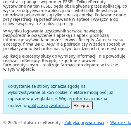
rejestracji podaje swój numer PESEL. Tylko eRecepty
wystawione na ten PESEL będą obsługiwane przez aplikację, co
wyklucza odpytywanie aplikacji na chybił trafił. Rejestracja
umożliwia połączenie się tylko z naszą apteką. Podawane dane
przy rejestracji są przechowywane w aptece i wyłącznie do
celów związanych z realizacją recept.
W wyniku logowania użytkownik serwisu nawiązuje
bezpośrednie połączenie z apteką i z apteki pochodzą
informacje wyświetlane przez serwis eRecepty. Autor serwisu
eRecepty, firma INFOFARM nie pośredniczy w żaden sposób w
przekazywaniu tych informacji, tym bardziej ich nie rejestruje.
Aplikacja eRecepty służy do wymiany informacji, nie powoduje
realizacji eRecepty. Receptę - zgodnie z prawem
farmaceutycznym – realizuje farmaceuta dopiero w trakcie
wizyty w aptece.
Korzystanie ze strony oznacza zgodę na
wykorzystywanie plików cookie, niektóre mogą być już
zapisane w przeglądarce. Więcej informacji można
znaleźć w
polityce prywatności
.
Akceptuj
© 2026 - InfoFarm - eRecepty -
Polityka prywatności
-
Warunki ko